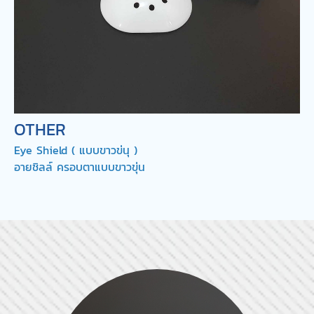
OTHER
Eye Shield ( แบบขาวข่นุ )
อายชิลล์ ครอบตาแบบขาวขุ่น