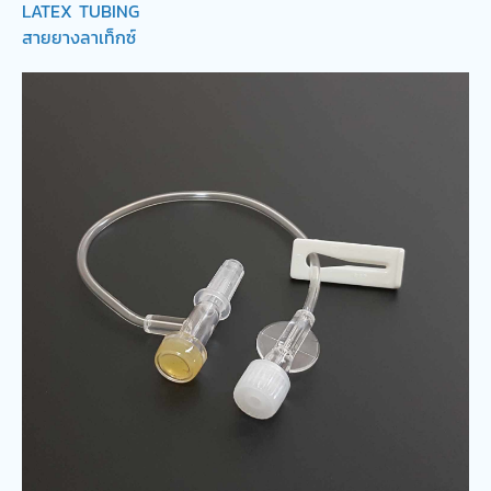
LATEX TUBING
สายยางลาเท็กซ์