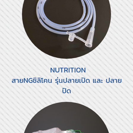
NUTRITION
สายNGซิลิโคน รุ่นปลายเปิด และ ปลาย
ปิด