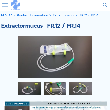
หน้าแรก
> Product Information >
Extractormucus FR.12 / FR.14
Extractormucus FR.12 / FR.14