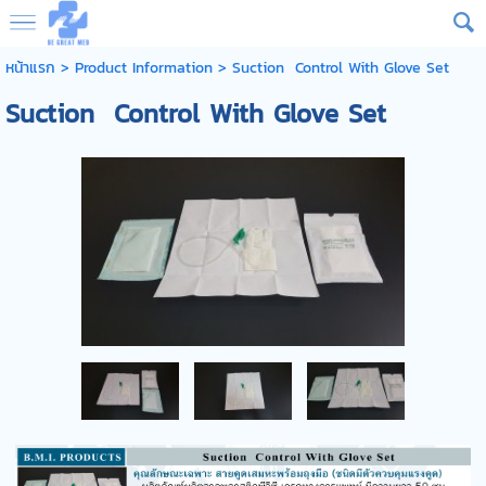
หน้าแรก
> Product Information >
Suction Control With Glove Set
Suction Control With Glove Set